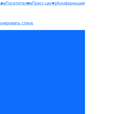
кам
Посетителям
Пресс-центр
Конференция
онировать стенд