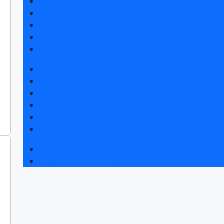
Получить электронный билет
Список участников 2026
Интерактивный план 2025
Правила посещения
Гостиницы и визовая поддержка
Новости выставки
Статьи участников
Пресс-релизы
Фото и видео
Для СМИ
Аккредитация СМИ
Конференция «Измерения. Испытания. Контро
Чемпионат TechSkills