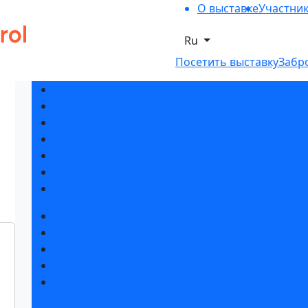
О выставке
Участни
Ru
Посетить выставку
Забр
Разделы выставки
Список участников 2026
Спикеры
Отзывы о выставке
Партнеры и спонсоры
Ответы на частые вопросы
Контакты
Забронировать стенд
Каталог стендов
Советы по участию в выставке
Пригласить посетителей на стенд
Гостиницы и визовая поддержка