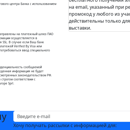
бесплатного получения эл
ового центра Банка с использованием
на email, указанный при 
промокод у любого из уча
действительны только для
выставки.
енаправлены на платежный шлюз ПАО
рмации осуществляется в
SSL. В случае если Ваш банк
атежей Verified By Visa или
потребоваться ввод специального
иденциальность сообщаемой
еденная информация не будет
усмотренных законодательством РФ.
 строгом соответствии с
rope Sprl.
шу
Хочу получать рассылки с информацией для: