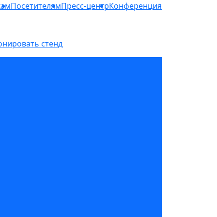
кам
Посетителям
Пресс-центр
Конференция
онировать стенд