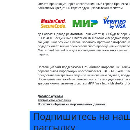
Оплата происходит через авторизационный сервер Процессинг
Банковских кредитных карт следующих платежных систем:
Для оплаты (ввода реквизитов Вашей карты) Вы будете пер
СБЕРБАНК. Соединение с платежным шлюзом и передача инфо
защищенном режиме с использованием протокола шифрования 
поддерживает технологию безопасного проведения интернет-пл
MasterCard SecureCode для проведения платежа также может 
пароля.
Настоящий сайт поддерживает 256-битное шифрование. Конф
персональной информации обеспечивается ПАО СБЕРБАНК. Вв
предоставлена третьим лицам за исключением случаев, пред
Проведение платежей по банковским картам осуществляется в
требованиями платежных систем МИР, Visa Int. и MasterCard Eu
Договор оферты
Реквизиты компании
Политика обработки персональных данных
Подпишитесь на на
рассылку