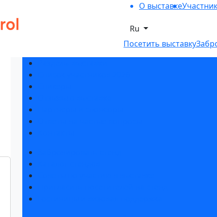
О выставке
Участни
Ru
Посетить выставку
Забр
Разделы выставки
Список участников 2026
Спикеры
Отзывы о выставке
Партнеры и спонсоры
Ответы на частые вопросы
Контакты
Забронировать стенд
Каталог стендов
Советы по участию в выставке
Пригласить посетителей на стенд
Гостиницы и визовая поддержка