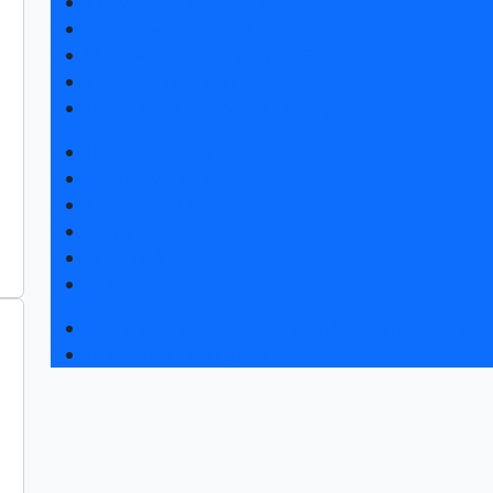
Получить электронный билет
Список участников 2026
Интерактивный план 2025
Правила посещения
Гостиницы и визовая поддержка
Новости выставки
Статьи участников
Пресс-релизы
Фото и видео
Для СМИ
Аккредитация СМИ
Конференция «Измерения. Испытания. Контро
Чемпионат TechSkills