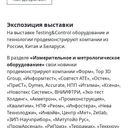
Экспозиция выставки
На выставке Testing&Control оборудование и
технологии продемонстрируют компании из
России, Китая и Беларуси.
В разделе
«Измерительное и метрологическое
оборудование»
свои новинки
продемонстрируют компании «Форм», Top 3D
Group, «Информтест», «Совтест АТЕ», «Остек»,
«ПриСТ», Dymes, Accurate, НПП «Итэлма», «Ксена»,
«Новотекс Системс», ВНИИФТРИ, «Эко-тест
Холдинг», «Акметрон», «Промконструкция»,
«Квалитим», НПФ «Реом», «Инфостера», «Нева
Технолоджи», «Инвэйв», Центр «Мет», Zetlab,
«ЗИП-Научприбор», «Митутойо Рус»,
«ПромАрсенал», «РиПриз», «Террамак», «Теккноу»