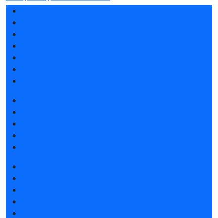
Разделы выставки
Список участников 2026
Спикеры
Отзывы о выставке
Партнеры и спонсоры
Ответы на частые вопросы
Контакты
Забронировать стенд
Каталог стендов
Советы по участию в выставке
Пригласить посетителей на стенд
Гостиницы и визовая поддержка
Получить электронный билет
Список участников 2026
Интерактивный план 2025
Правила посещения
Гостиницы и визовая поддержка