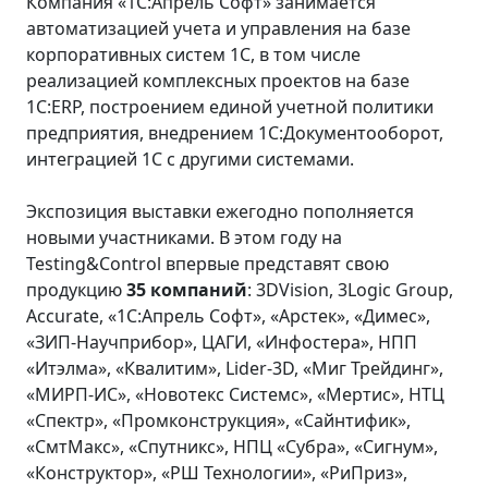
Компания «1С:Апрель Софт» занимается
автоматизацией учета и управления на базе
корпоративных систем 1С, в том числе
реализацией комплексных проектов на базе
1С:ERP, построением единой учетной политики
предприятия, внедрением 1С:Документооборот,
интеграцией 1С с другими системами.
Экспозиция выставки ежегодно пополняется
новыми участниками. В этом году на
Testing&Control впервые представят свою
продукцию
35 компаний
: 3DVision, 3Logic Group,
Accurate, «1С:Апрель Софт», «Арстек», «Димес»,
«ЗИП-Научприбор», ЦАГИ, «Инфостера», НПП
«Итэлма», «Квалитим», Lider-3D, «Миг Трейдинг»,
«МИРП-ИС», «Новотекс Системс», «Мертис», НТЦ
«Спектр», «Промконструкция», «Сайнтифик»,
«СмтМакс», «Спутникс», НПЦ «Субра», «Сигнум»,
«Конструктор», «РШ Технологии», «РиПриз»,