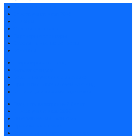
Разделы выставки
Список участников 2026
Спикеры
Отзывы о выставке
Партнеры и спонсоры
Ответы на частые вопросы
Контакты
Забронировать стенд
Каталог стендов
Советы по участию в выставке
Пригласить посетителей на стенд
Гостиницы и визовая поддержка
Получить электронный билет
Список участников 2026
Интерактивный план 2025
Правила посещения
Гостиницы и визовая поддержка