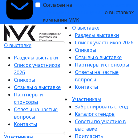
Согласен на
получение уведомлений
и рекламных сообщений
о выставках
компании MVK
О выставке
Разделы выставки
Список участников 2026
О выставке
Спикеры
Отзывы о выставке
Разделы выставки
Партнеры и спонсоры
Список участников
Ответы на частые
2026
вопросы
Спикеры
Контакты
Отзывы о выставке
Партнеры и
Участникам
спонсоры
Забронировать стенд
Ответы на частые
Каталог стендов
вопросы
Советы по участию в
Контакты
выставке
Пригласить
Участникам