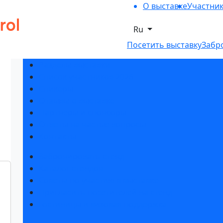
О выставке
Участни
Ru
Посетить выставку
Забр
Разделы выставки
Список участников 2026
Спикеры
Отзывы о выставке
Партнеры и спонсоры
Ответы на частые вопросы
Контакты
Забронировать стенд
Каталог стендов
Советы по участию в выставке
Пригласить посетителей на стенд
Гостиницы и визовая поддержка