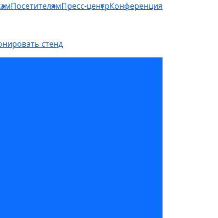
кам
Посетителям
Пресс-центр
Конференция
онировать стенд