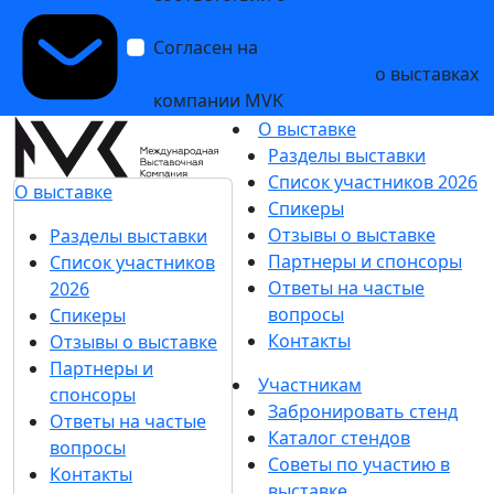
обработки персональных данных
Согласен на
получение уведомлений
и рекламных сообщений
о выставках
компании MVK
О выставке
Разделы выставки
Список участников 2026
О выставке
Спикеры
Отзывы о выставке
Разделы выставки
Партнеры и спонсоры
Список участников
Ответы на частые
2026
вопросы
Спикеры
Контакты
Отзывы о выставке
Партнеры и
Участникам
спонсоры
Забронировать стенд
Ответы на частые
Каталог стендов
вопросы
Советы по участию в
Контакты
выставке