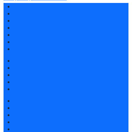
Разделы выставки
Список участников 2026
Спикеры
Отзывы о выставке
Партнеры и спонсоры
Ответы на частые вопросы
Контакты
Забронировать стенд
Каталог стендов
Советы по участию в выставке
Пригласить посетителей на стенд
Гостиницы и визовая поддержка
Получить электронный билет
Список участников 2026
Интерактивный план 2025
Правила посещения
Гостиницы и визовая поддержка