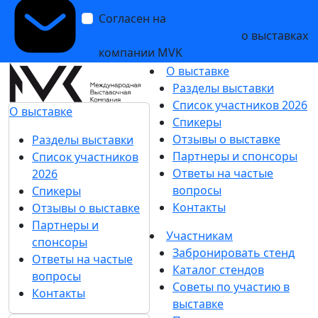
обработки персональных данных
Согласен на
получение уведомлений
и рекламных сообщений
о выставках
компании MVK
О выставке
Разделы выставки
Список участников 2026
О выставке
Спикеры
Отзывы о выставке
Разделы выставки
Партнеры и спонсоры
Список участников
Ответы на частые
2026
вопросы
Спикеры
Контакты
Отзывы о выставке
Партнеры и
Участникам
спонсоры
Забронировать стенд
Ответы на частые
Каталог стендов
вопросы
Советы по участию в
Контакты
выставке