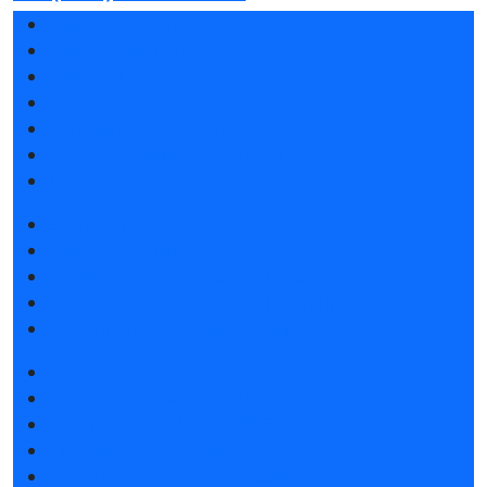
Разделы выставки
Список участников 2026
Спикеры
Отзывы о выставке
Партнеры и спонсоры
Ответы на частые вопросы
Контакты
Забронировать стенд
Каталог стендов
Советы по участию в выставке
Пригласить посетителей на стенд
Гостиницы и визовая поддержка
Получить электронный билет
Список участников 2026
Интерактивный план 2025
Правила посещения
Гостиницы и визовая поддержка