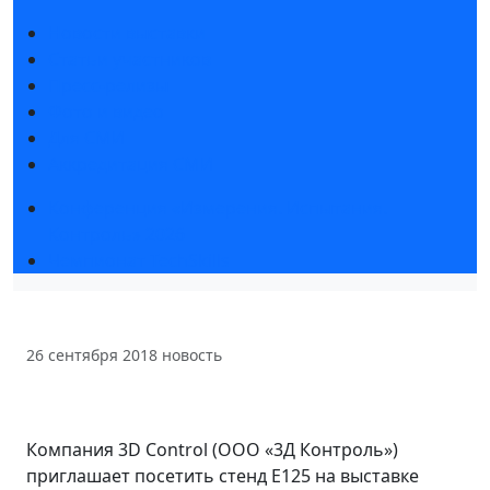
Новости выставки
Статьи участников
Пресс-релизы
Фото и видео
Для СМИ
Аккредитация СМИ
Конференция «Измерения. Испытания.
Контроль» 2026
Чемпионат TechSkills
26 сентября 2018
новость
Компания 3D Сontrol (ООО «3Д Контроль»)
приглашает посетить стенд Е125 на выставке