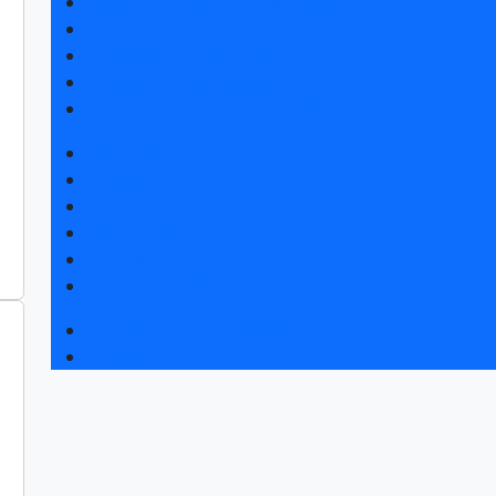
Получить электронный билет
Список участников 2026
Интерактивный план 2025
Правила посещения
Гостиницы и визовая поддержка
Новости выставки
Статьи участников
Пресс-релизы
Фото и видео
Для СМИ
Аккредитация СМИ
Конференция «Измерения. Испытания. Контро
Чемпионат TechSkills