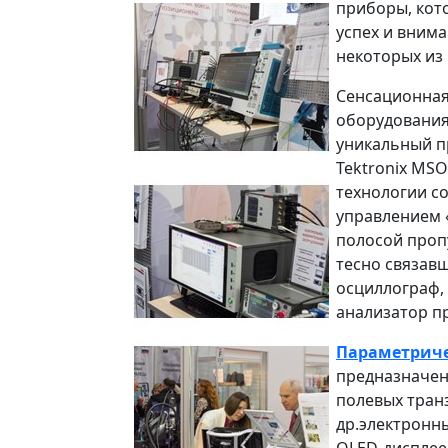
приборы, кот
успех и вним
некоторых из
Сенсационная
оборудования 
уникальный п
Tektronix MSO
технологии с
управлением 
полосой пропу
тесно связавш
осциллограф, 
анализатор п
Параметрич
предназначен
полевых тран
др.электронны