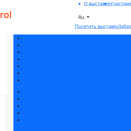
О выставке
Участни
Ru
Посетить выставку
Забр
Разделы выставки
Список участников 2026
Спикеры
Отзывы о выставке
Партнеры и спонсоры
Ответы на частые вопросы
Контакты
Забронировать стенд
Каталог стендов
Советы по участию в выставке
Пригласить посетителей на стенд
Гостиницы и визовая поддержка