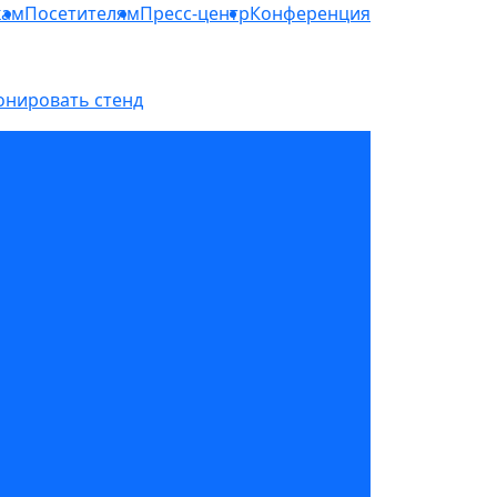
кам
Посетителям
Пресс-центр
Конференция
онировать стенд