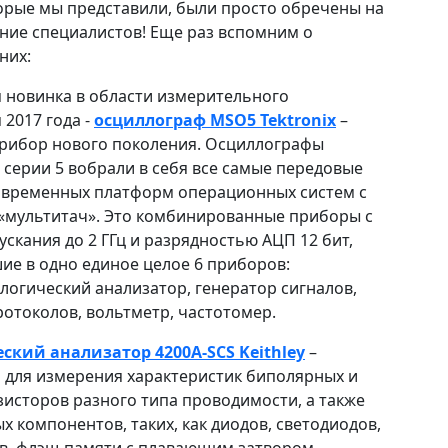
орые мы представили, были просто обречены на
ание специалистов! Еще раз вспомним о
 них:
 новинка в области измерительного
2017 года -
осциллограф MSO5 Tektronix
–
рибор нового поколения. Осциллографы
 серии 5 вобрали в себя все самые передовые
овременных платформ операционных систем с
«мультитач». Это комбинированные приборы с
скания до 2 ГГц и разрядностью АЦП 12 бит,
ие в одно единое целое 6 приборов:
логический анализатор, генератор сигналов,
ротоколов, вольтметр, частотомер.
еский анализатор
4200A-SCS Keithley
–
 для измерения характеристик биполярных и
зисторов разного типа проводимости, а также
х компонентов, таких, как диодов, светодиодов,