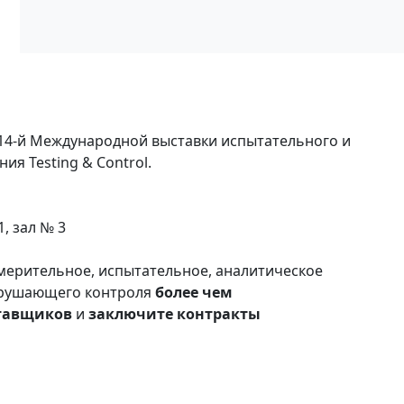
е 14-й Международной выставки испытательного и
я Testing & Control.
, зал № 3
ерительное, испытательное, аналитическое
зрушающего контроля
более чем
тавщиков
и
заключите контракты