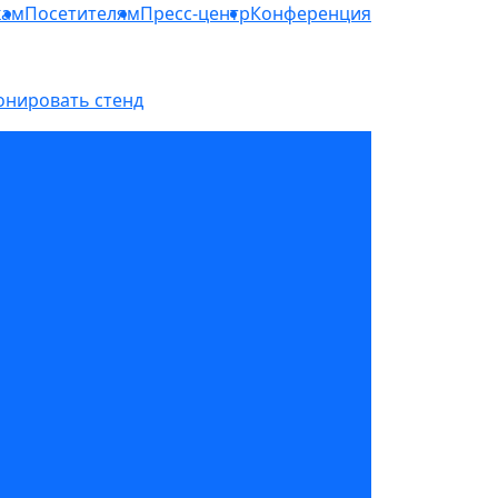
кам
Посетителям
Пресс-центр
Конференция
онировать стенд