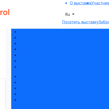
О выставке
Участни
Ru
Посетить выставку
Забр
Разделы выставки
Список участников 2026
Спикеры
Отзывы о выставке
Партнеры и спонсоры
Ответы на частые вопросы
Контакты
Забронировать стенд
Каталог стендов
Советы по участию в выставке
Пригласить посетителей на стенд
Гостиницы и визовая поддержка