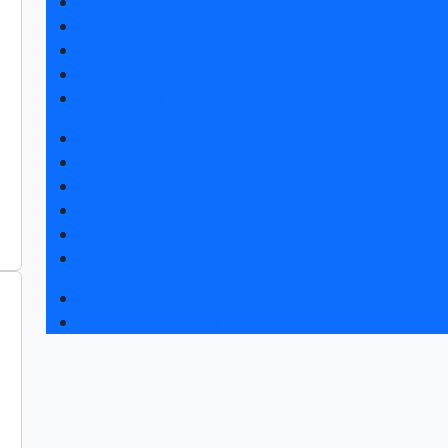
Получить электронный билет
Список участников 2026
Интерактивный план 2025
Правила посещения
Гостиницы и визовая поддержка
Новости выставки
Статьи участников
Пресс-релизы
Фото и видео
Для СМИ
Аккредитация СМИ
Конференция «Измерения. Испытания. Контро
Чемпионат TechSkills