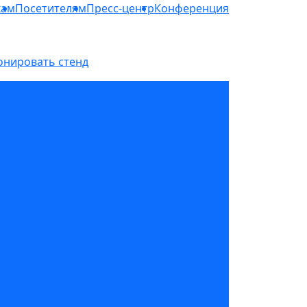
кам
Посетителям
Пресс-центр
Конференция
онировать стенд