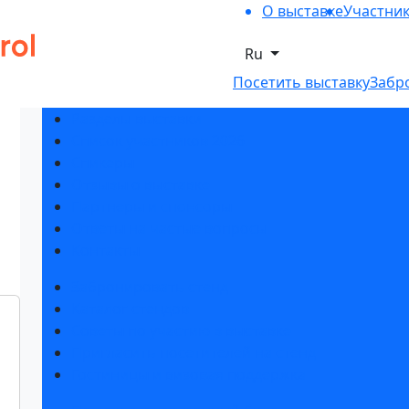
О выставке
Участни
Ru
Посетить выставку
Забр
Разделы выставки
Список участников 2026
Спикеры
Отзывы о выставке
Партнеры и спонсоры
Ответы на частые вопросы
Контакты
Забронировать стенд
Каталог стендов
Советы по участию в выставке
Пригласить посетителей на стенд
Гостиницы и визовая поддержка