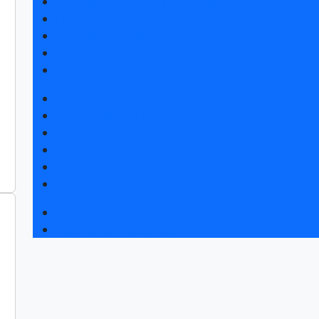
Получить электронный билет
Список участников 2026
Интерактивный план 2025
Правила посещения
Гостиницы и визовая поддержка
Новости выставки
Статьи участников
Пресс-релизы
Фото и видео
Для СМИ
Аккредитация СМИ
Конференция «Измерения. Испытания. Контро
Чемпионат TechSkills