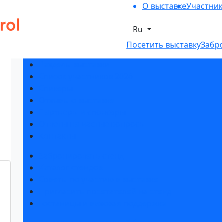
О выставке
Участни
Ru
Посетить выставку
Забр
Разделы выставки
Список участников 2026
Спикеры
Отзывы о выставке
Партнеры и спонсоры
Ответы на частые вопросы
Контакты
Забронировать стенд
Каталог стендов
Советы по участию в выставке
Пригласить посетителей на стенд
Гостиницы и визовая поддержка