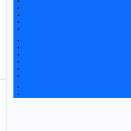
Получить электронный билет
Список участников 2026
Интерактивный план 2025
Правила посещения
Гостиницы и визовая поддержка
Новости выставки
Статьи участников
Пресс-релизы
Фото и видео
Для СМИ
Аккредитация СМИ
Конференция «Измерения. Испытания. Контро
Чемпионат TechSkills