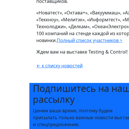
поставщиков.
«Новатест», «Октава+», «Вакууммаш», «
«Теккноу», «Мелитэк», «Информтест», «Ми
Технолоджи», «Делкам», «ОкеанЭлектрони
100 компаний на стенде каждой из кот
новинки.
Полный список участников >
Ждем вам на выставке Testing & Control!
← к списку новостей
Подпишитесь на на
рассылку
Ценим ваше время, поэтому будем
присылать только важные новости выста
и спецпредложения.