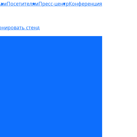
кам
Посетителям
Пресс-центр
Конференция
онировать стенд