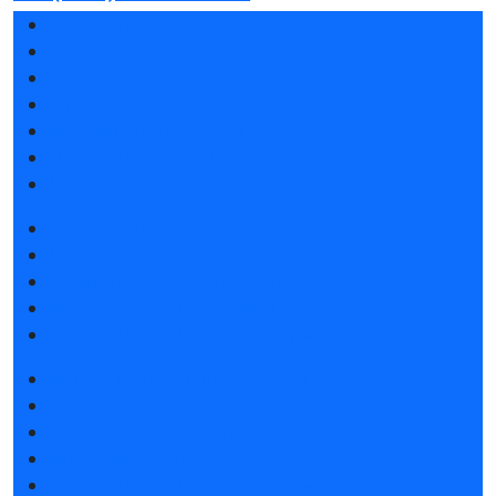
Разделы выставки
Список участников 2026
Спикеры
Отзывы о выставке
Партнеры и спонсоры
Ответы на частые вопросы
Контакты
Забронировать стенд
Каталог стендов
Советы по участию в выставке
Пригласить посетителей на стенд
Гостиницы и визовая поддержка
Получить электронный билет
Список участников 2026
Интерактивный план 2025
Правила посещения
Гостиницы и визовая поддержка