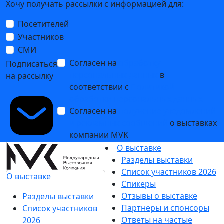
Хочу получать рассылки с информацией для:
Посетителей
Участников
СМИ
Согласен на
обработку
Подписаться
персональных данных
в
на рассылку
соответствии с
Политикой
обработки персональных данных
Согласен на
получение уведомлений
и рекламных сообщений
о выставках
компании MVK
О выставке
Разделы выставки
Список участников 2026
О выставке
Спикеры
Отзывы о выставке
Разделы выставки
Партнеры и спонсоры
Список участников
Ответы на частые
2026