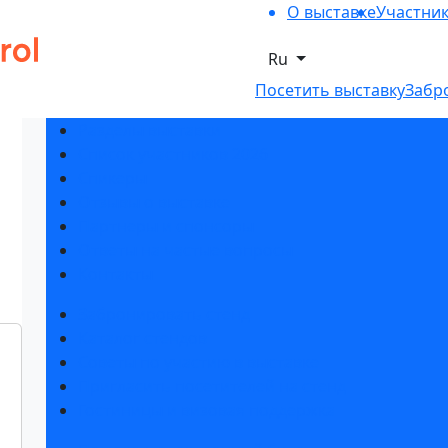
О выставке
Участни
Ru
Посетить выставку
Забр
Разделы выставки
Список участников 2026
Спикеры
Отзывы о выставке
Партнеры и спонсоры
Ответы на частые вопросы
Контакты
Забронировать стенд
Каталог стендов
Советы по участию в выставке
Пригласить посетителей на стенд
Гостиницы и визовая поддержка