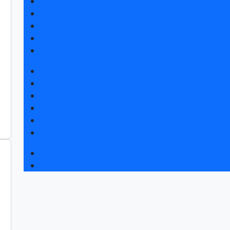
Получить электронный билет
Список участников 2026
Интерактивный план 2025
Правила посещения
Гостиницы и визовая поддержка
Новости выставки
Статьи участников
Пресс-релизы
Фото и видео
Для СМИ
Аккредитация СМИ
Конференция «Измерения. Испытания. Контро
Чемпионат TechSkills