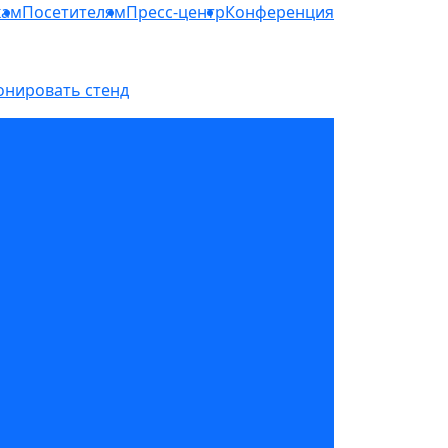
кам
Посетителям
Пресс-центр
Конференция
онировать стенд