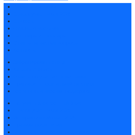
Разделы выставки
Список участников 2026
Спикеры
Отзывы о выставке
Партнеры и спонсоры
Ответы на частые вопросы
Контакты
Забронировать стенд
Каталог стендов
Советы по участию в выставке
Пригласить посетителей на стенд
Гостиницы и визовая поддержка
Получить электронный билет
Список участников 2026
Интерактивный план 2025
Правила посещения
Гостиницы и визовая поддержка