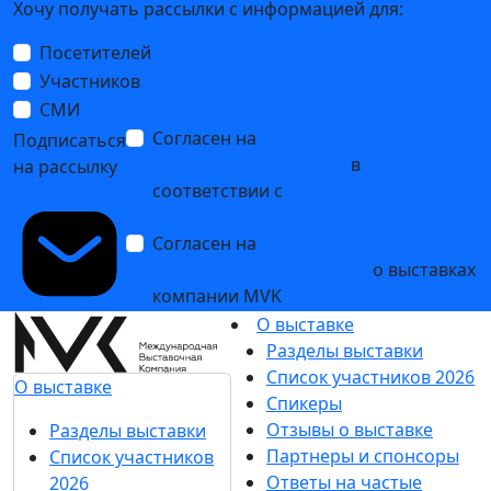
Хочу получать рассылки с информацией для:
Посетителей
Участников
СМИ
Согласен на
обработку
Подписаться
персональных данных
в
на рассылку
соответствии с
Политикой
обработки персональных данных
Согласен на
получение уведомлений
и рекламных сообщений
о выставках
компании MVK
О выставке
Разделы выставки
Список участников 2026
О выставке
Спикеры
Отзывы о выставке
Разделы выставки
Партнеры и спонсоры
Список участников
Ответы на частые
2026