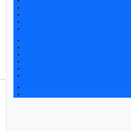
Получить электронный билет
Список участников 2026
Интерактивный план 2025
Правила посещения
Гостиницы и визовая поддержка
Новости выставки
Статьи участников
Пресс-релизы
Фото и видео
Для СМИ
Аккредитация СМИ
Конференция «Измерения. Испытания. Контро
Чемпионат TechSkills