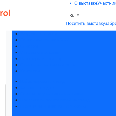
О выставке
Участни
Ru
Посетить выставку
Забр
Разделы выставки
Список участников 2026
Спикеры
Отзывы о выставке
Партнеры и спонсоры
Ответы на частые вопросы
Контакты
Забронировать стенд
Каталог стендов
Советы по участию в выставке
Пригласить посетителей на стенд
Гостиницы и визовая поддержка