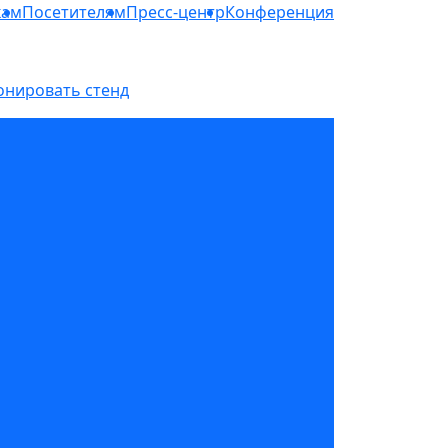
кам
Посетителям
Пресс-центр
Конференция
онировать стенд