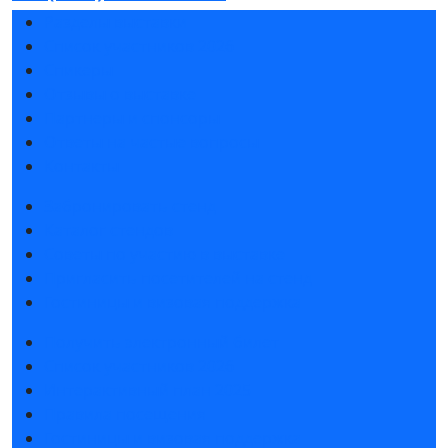
Разделы выставки
Список участников 2026
Спикеры
Отзывы о выставке
Партнеры и спонсоры
Ответы на частые вопросы
Контакты
Забронировать стенд
Каталог стендов
Советы по участию в выставке
Пригласить посетителей на стенд
Гостиницы и визовая поддержка
Получить электронный билет
Список участников 2026
Интерактивный план 2025
Правила посещения
Гостиницы и визовая поддержка