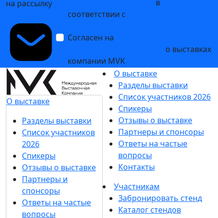
персональных данных
в
на рассылку
соответствии с
Политикой
обработки персональных данных
Согласен на
получение уведомлений
и рекламных сообщений
о выставках
компании MVK
О выставке
Разделы выставки
Список участников 2026
О выставке
Спикеры
Отзывы о выставке
Разделы выставки
Партнеры и спонсоры
Список участников
Ответы на частые
2026
вопросы
Спикеры
Контакты
Отзывы о выставке
Партнеры и
Участникам
спонсоры
Забронировать стенд
Ответы на частые
Каталог стендов
вопросы