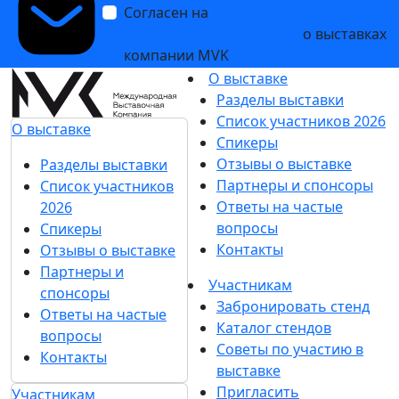
Согласен на
получение уведомлений
и рекламных сообщений
о выставках
компании MVK
О выставке
Разделы выставки
Список участников 2026
О выставке
Спикеры
Отзывы о выставке
Разделы выставки
Партнеры и спонсоры
Список участников
Ответы на частые
2026
вопросы
Спикеры
Контакты
Отзывы о выставке
Партнеры и
Участникам
спонсоры
Забронировать стенд
Ответы на частые
Каталог стендов
вопросы
Советы по участию в
Контакты
выставке
Пригласить
Участникам