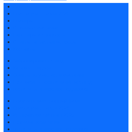
Разделы выставки
Список участников 2026
Спикеры
Отзывы о выставке
Партнеры и спонсоры
Ответы на частые вопросы
Контакты
Забронировать стенд
Каталог стендов
Советы по участию в выставке
Пригласить посетителей на стенд
Гостиницы и визовая поддержка
Получить электронный билет
Список участников 2026
Интерактивный план 2025
Правила посещения
Гостиницы и визовая поддержка