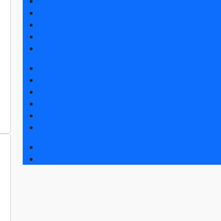
Получить электронный билет
Список участников 2026
Интерактивный план 2025
Правила посещения
Гостиницы и визовая поддержка
Новости выставки
Статьи участников
Пресс-релизы
Фото и видео
Для СМИ
Аккредитация СМИ
Конференция «Измерения. Испытания. Контро
Чемпионат TechSkills