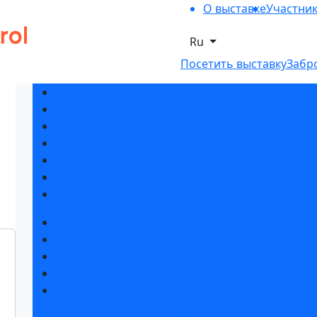
О выставке
Участни
Ru
Посетить выставку
Забр
Разделы выставки
Список участников 2026
Спикеры
Отзывы о выставке
Партнеры и спонсоры
Ответы на частые вопросы
Контакты
Забронировать стенд
Каталог стендов
Советы по участию в выставке
Пригласить посетителей на стенд
Гостиницы и визовая поддержка