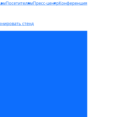
кам
Посетителям
Пресс-центр
Конференция
онировать стенд