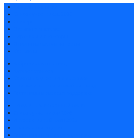
Разделы выставки
Список участников 2026
Спикеры
Отзывы о выставке
Партнеры и спонсоры
Ответы на частые вопросы
Контакты
Забронировать стенд
Каталог стендов
Советы по участию в выставке
Пригласить посетителей на стенд
Гостиницы и визовая поддержка
Получить электронный билет
Список участников 2026
Интерактивный план 2025
Правила посещения
Гостиницы и визовая поддержка