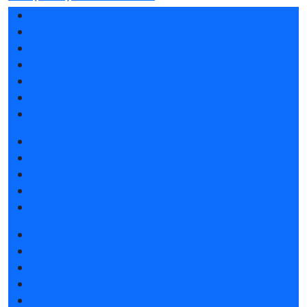
Разделы выставки
Список участников 2026
Спикеры
Отзывы о выставке
Партнеры и спонсоры
Ответы на частые вопросы
Контакты
Забронировать стенд
Каталог стендов
Советы по участию в выставке
Пригласить посетителей на стенд
Гостиницы и визовая поддержка
Получить электронный билет
Список участников 2026
Интерактивный план 2025
Правила посещения
Гостиницы и визовая поддержка