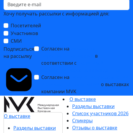
Хочу получать рассылки с информацией для:
Посетителей
Участников
СМИ
Согласен на
обработку
Подписаться
персональных данных
в
на рассылку
соответствии с
Политикой
обработки персональных данных
Согласен на
получение уведомлений
и рекламных сообщений
о выставках
компании MVK
О выставке
Разделы выставки
Список участников 2026
О выставке
Спикеры
Отзывы о выставке
Разделы выставки