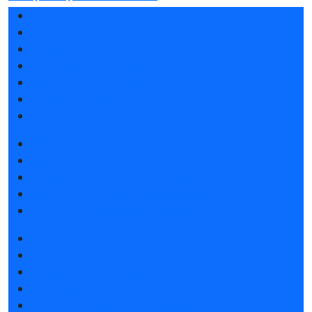
Разделы выставки
Список участников 2026
Спикеры
Отзывы о выставке
Партнеры и спонсоры
Ответы на частые вопросы
Контакты
Забронировать стенд
Каталог стендов
Советы по участию в выставке
Пригласить посетителей на стенд
Гостиницы и визовая поддержка
Получить электронный билет
Список участников 2026
Интерактивный план 2025
Правила посещения
Гостиницы и визовая поддержка