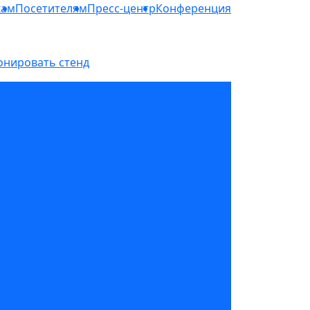
кам
Посетителям
Пресс-центр
Конференция
онировать стенд