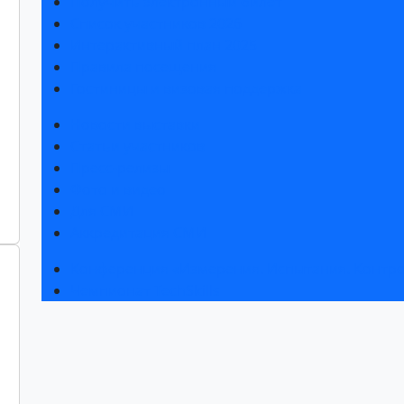
Получить электронный билет
Список участников 2026
Интерактивный план 2025
Правила посещения
Гостиницы и визовая поддержка
Новости выставки
Статьи участников
Пресс-релизы
Фото и видео
Для СМИ
Аккредитация СМИ
Конференция «Измерения. Испытания. Контро
Чемпионат TechSkills