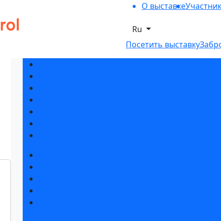
О выставке
Участни
Ru
Посетить выставку
Забр
Разделы выставки
Список участников 2026
Спикеры
Отзывы о выставке
Партнеры и спонсоры
Ответы на частые вопросы
Контакты
Забронировать стенд
Каталог стендов
Советы по участию в выставке
Пригласить посетителей на стенд
Гостиницы и визовая поддержка