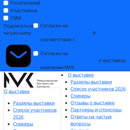
Посетителей
Участников
СМИ
Согласен на
обработку
Подписаться
персональных данных
в
на рассылку
соответствии с
Политикой
обработки персональных данных
Согласен на
получение уведомлений
и рекламных сообщений
о выставках
компании MVK
О выставке
Разделы выставки
Список участников 2026
О выставке
Спикеры
Отзывы о выставке
Разделы выставки
Партнеры и спонсоры
Список участников
Ответы на частые
2026
вопросы
Спикеры