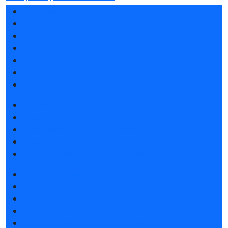
Разделы выставки
Список участников 2026
Спикеры
Отзывы о выставке
Партнеры и спонсоры
Ответы на частые вопросы
Контакты
Забронировать стенд
Каталог стендов
Советы по участию в выставке
Пригласить посетителей на стенд
Гостиницы и визовая поддержка
Получить электронный билет
Список участников 2026
Интерактивный план 2025
Правила посещения
Гостиницы и визовая поддержка