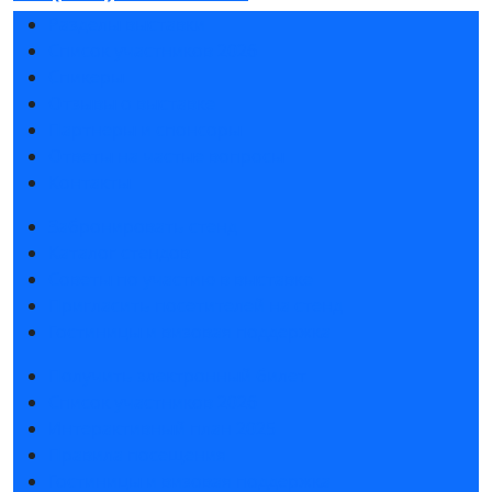
Разделы выставки
Список участников 2026
Спикеры
Отзывы о выставке
Партнеры и спонсоры
Ответы на частые вопросы
Контакты
Забронировать стенд
Каталог стендов
Советы по участию в выставке
Пригласить посетителей на стенд
Гостиницы и визовая поддержка
Получить электронный билет
Список участников 2026
Интерактивный план 2025
Правила посещения
Гостиницы и визовая поддержка