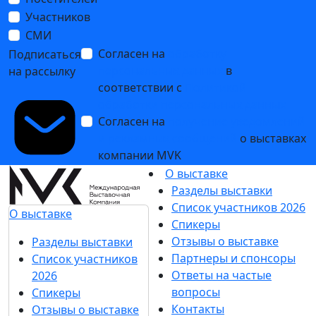
Участников
СМИ
Согласен на
обработку
Подписаться
персональных данных
в
на рассылку
соответствии с
Политикой
обработки персональных данных
Согласен на
получение уведомлений
и рекламных сообщений
о выставках
компании MVK
О выставке
Разделы выставки
Список участников 2026
О выставке
Спикеры
Отзывы о выставке
Разделы выставки
Партнеры и спонсоры
Список участников
Ответы на частые
2026
вопросы
Спикеры
Контакты
Отзывы о выставке