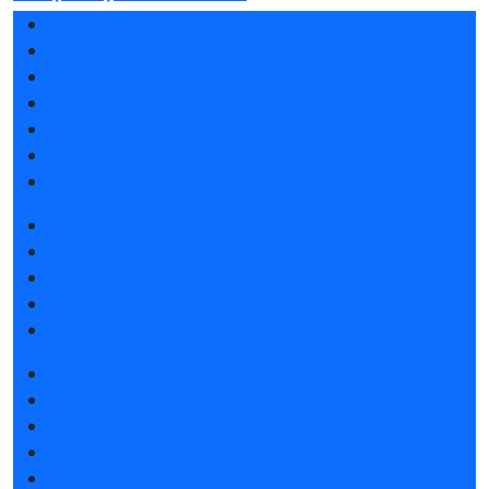
Разделы выставки
Список участников 2026
Спикеры
Отзывы о выставке
Партнеры и спонсоры
Ответы на частые вопросы
Контакты
Забронировать стенд
Каталог стендов
Советы по участию в выставке
Пригласить посетителей на стенд
Гостиницы и визовая поддержка
Получить электронный билет
Список участников 2026
Интерактивный план 2025
Правила посещения
Гостиницы и визовая поддержка