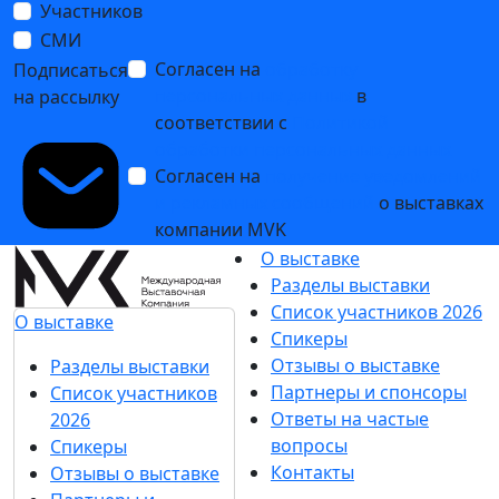
Участников
СМИ
Согласен на
обработку
Подписаться
персональных данных
в
на рассылку
соответствии с
Политикой
обработки персональных данных
Согласен на
получение уведомлений
и рекламных сообщений
о выставках
компании MVK
О выставке
Разделы выставки
Список участников 2026
О выставке
Спикеры
Отзывы о выставке
Разделы выставки
Партнеры и спонсоры
Список участников
Ответы на частые
2026
вопросы
Спикеры
Контакты
Отзывы о выставке