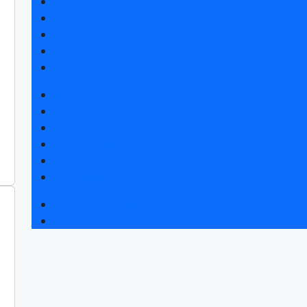
Получить электронный билет
Список участников 2026
Интерактивный план 2025
Правила посещения
Гостиницы и визовая поддержка
Новости выставки
Статьи участников
Пресс-релизы
Фото и видео
Для СМИ
Аккредитация СМИ
Конференция «Измерения. Испытания. Контро
Чемпионат TechSkills