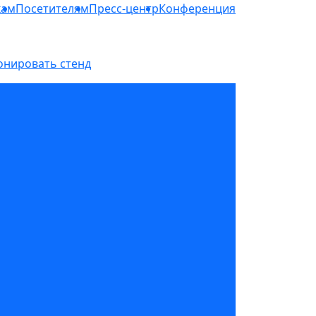
кам
Посетителям
Пресс-центр
Конференция
онировать стенд