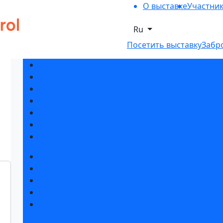
О выставке
Участни
Ru
Посетить выставку
Забр
Разделы выставки
Список участников 2026
Спикеры
Отзывы о выставке
Партнеры и спонсоры
Ответы на частые вопросы
Контакты
Забронировать стенд
Каталог стендов
Советы по участию в выставке
Пригласить посетителей на стенд
Гостиницы и визовая поддержка