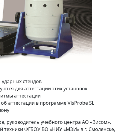
и ударных стендов
ются для аттестации этих установок
ритмы аттестации
об аттестации в программе VisProbe SL
лону
в, руководитель учебного центра АО «Висом»,
 техники ФГБОУ ВО «НИУ «МЭИ» в г. Смоленске,