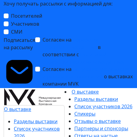
Хочу получать рассылки с информацией для:
Посетителей
Участников
СМИ
Согласен на
обработку
Подписаться
персональных данных
в
на рассылку
соответствии с
Политикой
обработки персональных данных
Согласен на
получение уведомлений
и рекламных сообщений
о выставках
компании MVK
О выставке
Разделы выставки
Список участников 2026
О выставке
Спикеры
Отзывы о выставке
Разделы выставки
Партнеры и спонсоры
Список участников
Ответы на частые
2026