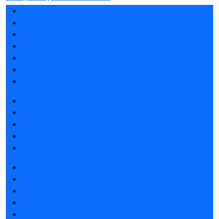
Разделы выставки
Список участников 2026
Спикеры
Отзывы о выставке
Партнеры и спонсоры
Ответы на частые вопросы
Контакты
Забронировать стенд
Каталог стендов
Советы по участию в выставке
Пригласить посетителей на стенд
Гостиницы и визовая поддержка
Получить электронный билет
Список участников 2026
Интерактивный план 2025
Правила посещения
Гостиницы и визовая поддержка