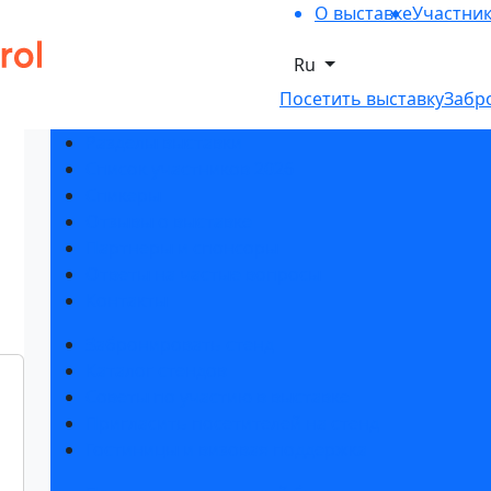
О выставке
Участни
Ru
Посетить выставку
Забр
Разделы выставки
Список участников 2026
Спикеры
Отзывы о выставке
Партнеры и спонсоры
Ответы на частые вопросы
Контакты
Забронировать стенд
Каталог стендов
Советы по участию в выставке
Пригласить посетителей на стенд
Гостиницы и визовая поддержка