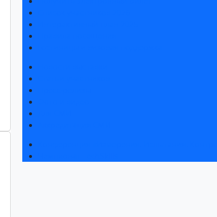
Получить электронный билет
Список участников 2026
Интерактивный план 2025
Правила посещения
Гостиницы и визовая поддержка
Новости выставки
Статьи участников
Пресс-релизы
Фото и видео
Для СМИ
Аккредитация СМИ
Конференция «Измерения. Испытания. Контро
Чемпионат TechSkills