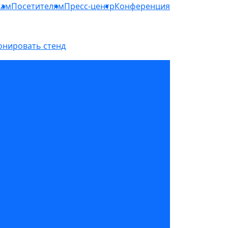
кам
Посетителям
Пресс-центр
Конференция
онировать стенд