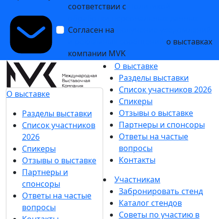
соответствии с
Политикой
обработки персональных данных
Согласен на
получение уведомлений
и рекламных сообщений
о выставках
компании MVK
О выставке
Разделы выставки
Список участников 2026
О выставке
Спикеры
Отзывы о выставке
Разделы выставки
Партнеры и спонсоры
Список участников
Ответы на частые
2026
вопросы
Спикеры
Контакты
Отзывы о выставке
Партнеры и
Участникам
спонсоры
Забронировать стенд
Ответы на частые
Каталог стендов
вопросы
Советы по участию в