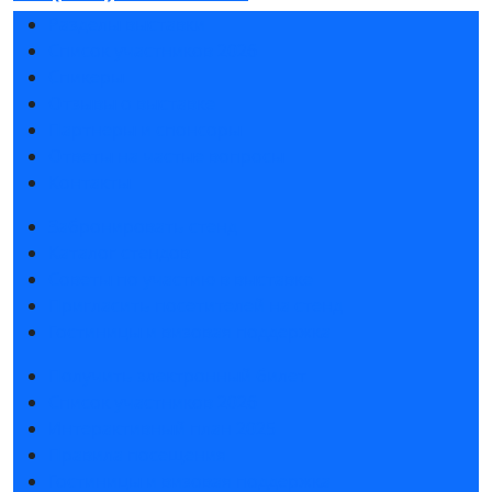
Разделы выставки
Список участников 2026
Спикеры
Отзывы о выставке
Партнеры и спонсоры
Ответы на частые вопросы
Контакты
Забронировать стенд
Каталог стендов
Советы по участию в выставке
Пригласить посетителей на стенд
Гостиницы и визовая поддержка
Получить электронный билет
Список участников 2026
Интерактивный план 2025
Правила посещения
Гостиницы и визовая поддержка