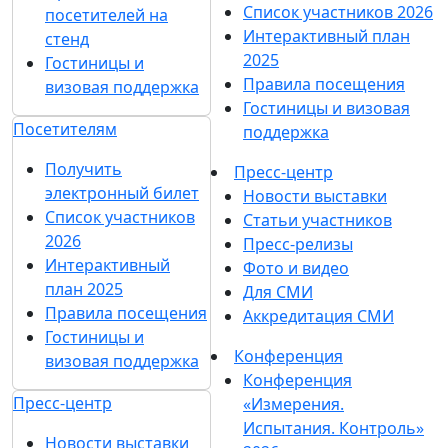
и рекламных сообщений
о выставках
компании MVK
О выставке
Разделы выставки
Список участников 2026
О выставке
Спикеры
Отзывы о выставке
Разделы выставки
Партнеры и спонсоры
Список участников
Ответы на частые
2026
вопросы
Спикеры
Контакты
Отзывы о выставке
Партнеры и
Участникам
спонсоры
Забронировать стенд
Ответы на частые
Каталог стендов
вопросы
Советы по участию в
Контакты
выставке
Пригласить
Участникам
посетителей на стенд