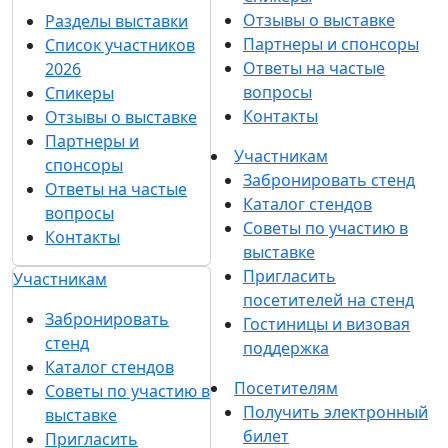
1
2
3
4
5
...
Подпишитесь на нашу рассылку
Ценим ваше время, поэтому будем присылать
только важные новости выставки и
спецпредложения.
Хочу получать рассылки с информацией для:
Посетителей
Участников
СМИ
Согласен на
обработку
Подписаться
персональных данных
в
на рассылку
соответствии с
Политикой
обработки персональных данных
Согласен на
получение уведомлений