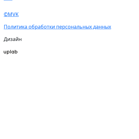
Правила посещения
Аккредитация СМИ
Гостиницы и
Конференция
визовая поддержка
Конференция
Пресс-центр
«Измерения.
Испытания. Контроль»
Новости выставки
2026
Статьи участников
Чемпионат TechSkills
Пресс-релизы
Фото и видео
Для СМИ
Аккредитация СМИ
Конференция
Конференция
«Измерения.
Испытания.
Контроль» 2026
Чемпионат