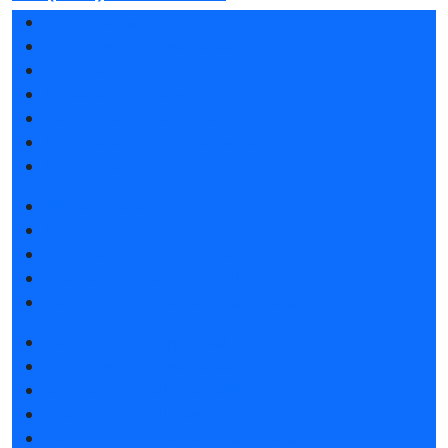
Разделы выставки
Список участников 2026
Спикеры
Отзывы о выставке
Партнеры и спонсоры
Ответы на частые вопросы
Контакты
Забронировать стенд
Каталог стендов
Советы по участию в выставке
Пригласить посетителей на стенд
Гостиницы и визовая поддержка
Получить электронный билет
Список участников 2026
Интерактивный план 2025
Правила посещения
Гостиницы и визовая поддержка