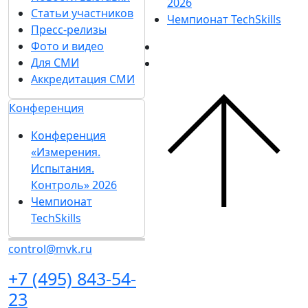
Забронировать
Гостиницы и визовая
стенд
поддержка
Каталог стендов
Посетителям
Советы по участию в
Получить электронный
выставке
билет
Пригласить
Список участников 2026
посетителей на
Интерактивный план
стенд
2025
Гостиницы и
Правила посещения
визовая поддержка
Гостиницы и визовая
Посетителям
поддержка
Получить
Пресс-центр
электронный билет
Новости выставки
Список участников
Статьи участников
2026
Пресс-релизы
Интерактивный
Фото и видео
план 2025
Для СМИ