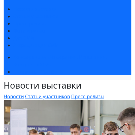
Новости выставки
Статьи участников
Пресс-релизы
Фото и видео
Для СМИ
Аккредитация СМИ
Конференция «Измерения. Испытания.
Контроль» 2026
Чемпионат TechSkills
Новости выставки
Новости
Статьи участников
Пресс-релизы