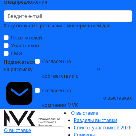
Testing&Control-2026: присоединяйтесь к активным
игрокам рынка
21 апреля 2026
Журнал «Мир измерений» – информационный
партнёр Testing&Control-2026
09 апреля 2026
Чемпионат TechSkills — снова пройдет на выставке
Testing&Control
24 марта 2026