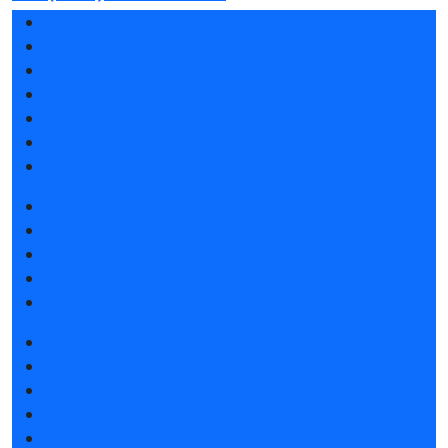
Разделы выставки
Список участников 2026
Спикеры
Отзывы о выставке
Партнеры и спонсоры
Ответы на частые вопросы
Контакты
Забронировать стенд
Каталог стендов
Советы по участию в выставке
Пригласить посетителей на стенд
Гостиницы и визовая поддержка
Получить электронный билет
Список участников 2026
Интерактивный план 2025
Правила посещения
Гостиницы и визовая поддержка