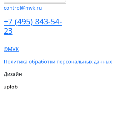
Подпишитесь на нашу рассылку
Ценим ваше время, поэтому будем присылать
только важные новости выставки и
спецпредложения.
Хочу получать рассылки с информацией для:
Посетителей
Участников
СМИ
Согласен на
обработку
Подписаться
персональных данных
в
на рассылку