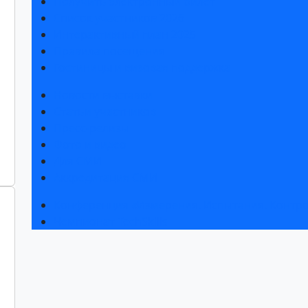
Получить электронный билет
Список участников 2026
Интерактивный план 2025
Правила посещения
Гостиницы и визовая поддержка
Новости выставки
Статьи участников
Пресс-релизы
Фото и видео
Для СМИ
Аккредитация СМИ
Конференция «Измерения. Испытания. Контро
Чемпионат TechSkills