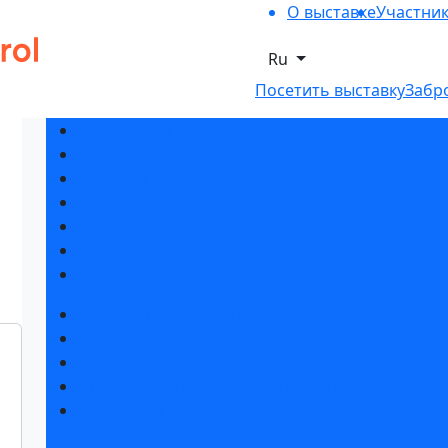
О выставке
Участни
Ru
Посетить выставку
Забр
Разделы выставки
Список участников 2026
Спикеры
Отзывы о выставке
Партнеры и спонсоры
Ответы на частые вопросы
Контакты
Забронировать стенд
Каталог стендов
Советы по участию в выставке
Пригласить посетителей на стенд
Гостиницы и визовая поддержка