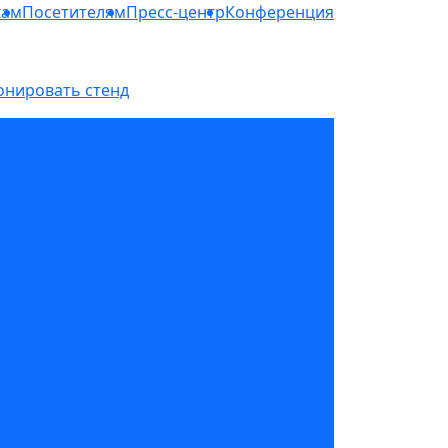
кам
Посетителям
Пресс-центр
Конференция
онировать стенд