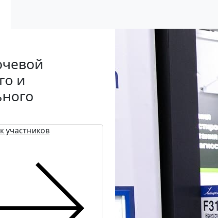
ючевой
го и
ьного
к участников