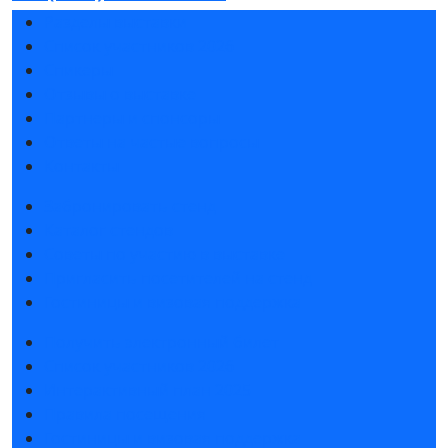
Разделы выставки
Список участников 2026
Спикеры
Отзывы о выставке
Партнеры и спонсоры
Ответы на частые вопросы
Контакты
Забронировать стенд
Каталог стендов
Советы по участию в выставке
Пригласить посетителей на стенд
Гостиницы и визовая поддержка
Получить электронный билет
Список участников 2026
Интерактивный план 2025
Правила посещения
Гостиницы и визовая поддержка