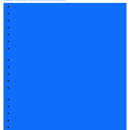
Разделы выставки
Список участников 2026
Спикеры
Отзывы о выставке
Партнеры и спонсоры
Ответы на частые вопросы
Контакты
Забронировать стенд
Каталог стендов
Советы по участию в выставке
Пригласить посетителей на стенд
Гостиницы и визовая поддержка
Получить электронный билет
Список участников 2026
Интерактивный план 2025
Правила посещения
Гостиницы и визовая поддержка