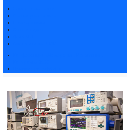
Новости выставки
Статьи участников
Пресс-релизы
Фото и видео
Для СМИ
Аккредитация СМИ
Конференция «Измерения. Испытания.
Контроль» 2026
Чемпионат TechSkills