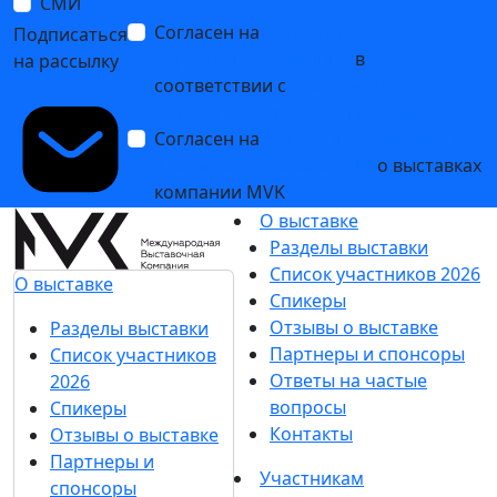
СМИ
Согласен на
обработку
Подписаться
персональных данных
в
на рассылку
соответствии с
Политикой
обработки персональных данных
Согласен на
получение уведомлений
и рекламных сообщений
о выставках
компании MVK
О выставке
Разделы выставки
Список участников 2026
О выставке
Спикеры
Отзывы о выставке
Разделы выставки
Партнеры и спонсоры
Список участников
Ответы на частые
2026
вопросы
Спикеры
Контакты
Отзывы о выставке
Партнеры и
Участникам
спонсоры