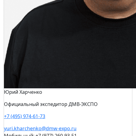
Ксения Игнатова
Продюсер деловой программы
+7 (967) 127-11-53
Ksenia.Ignatova@mvk.ru