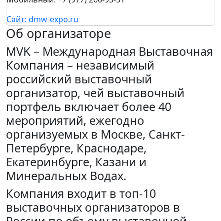
Мария Пакскина
Бухгалтер
+7 (495) 843-54-23
доб. 6503
Maria.Pakskina@mvk.ru