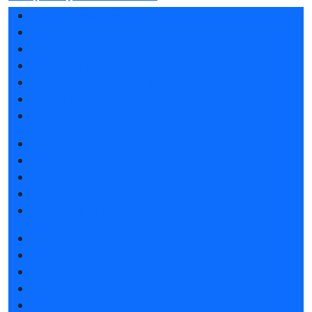
Разделы выставки
Список участников 2026
Спикеры
Отзывы о выставке
Партнеры и спонсоры
Ответы на частые вопросы
Контакты
Забронировать стенд
Каталог стендов
Советы по участию в выставке
Пригласить посетителей на стенд
Гостиницы и визовая поддержка
Получить электронный билет
Список участников 2026
Интерактивный план 2025
Правила посещения
Гостиницы и визовая поддержка