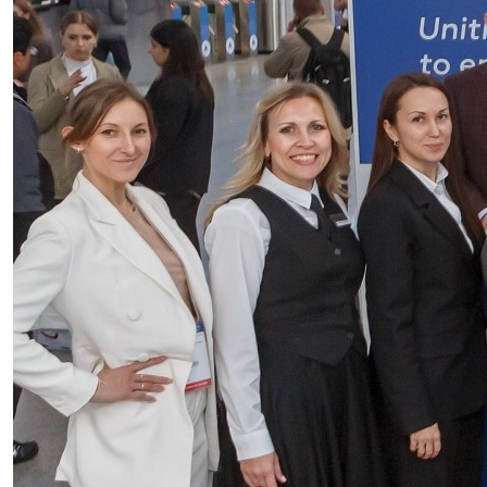
Зарубежные продажи
+86 10 85592980
доб. 818
cew@cewfair.com
Факс: +86 10 51654222 доб. 820
Мобильный: 13910010019
Сайт: cewgroup.cn